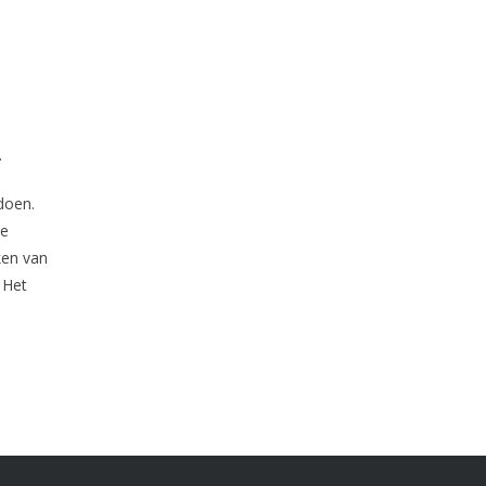
.
doen.
ue
ken van
 Het