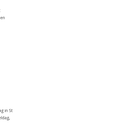
t
 en
g in St
eldag,