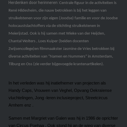
Herdenken door herinneren :
Centrale figuur in de activiteiten is
René Hildesheim, die nauw betrokken is bij het leggen van
struikelstenen voor zijn eigen (Joodse) familie en voor de Joodse
holocaustslachtoffers via de stichting struikelstenen in
Meierijstad. Ook is hij samen met Wieke van der Heijden,
Chantal Wolters , Loes Kuiper (beiden docenten
Zwijsencollege)en filmmaakster Jasmine de Vries betrokken bij
diverse activiteiten van “Namen en Nummers” in Amsterdam,
Tilburg en Oss (zie verder bijgevoegde krantenartikelen).
In het verleden was hij inatiefnemer van projecten als
Handy Caps, Vrouwen van Veghel, Opvang Oekraïense
vluchtelingen, Jong -leren inclusieproject, Streetcircus
Arnhem enz .
Samen met Margriet van Galen was hij in 1986 de oprichter
van Circus Poehaa . Ook stond hij an de wieg van diverse