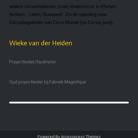
andere circusiniatieven, zoals kindercircus in Rhenen,
Arnhem , Laren, Nunspeet . En de opleiding voor
Circusbegeleider van Circo Mundo (nu Circus punt).
Wieke van der Heiden
Projectleider/facilitator
Oud projectleider bij Fabriek Magnifique
Powered By
Accesspress Themes