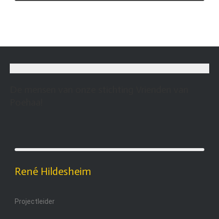
De mensen van onze stichting Vrienden van
Poehaa!
René Hildesheim
Projectleider