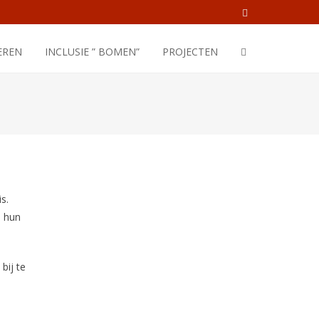
EREN
INCLUSIE ” BOMEN”
PROJECTEN
s.
n hun
bij te