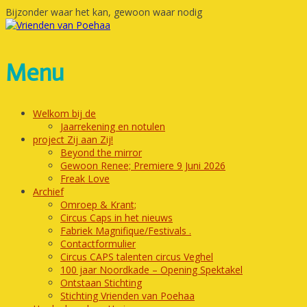
Bijzonder waar het kan, gewoon waar nodig
Menu
Welkom bij de
Jaarrekening en notulen
project Zij aan Zij!
Beyond the mirror
Gewoon Renee; Premiere 9 Juni 2026
Freak Love
Archief
Omroep & Krant;
Circus Caps in het nieuws
Fabriek Magnifique/Festivals .
Contactformulier
Circus CAPS talenten circus Veghel
100 jaar Noordkade – Opening Spektakel
Ontstaan Stichting
Stichting Vrienden van Poehaa